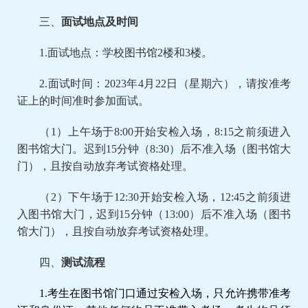
三、
面试地点及时间
1.
面试地点：学校图书馆2楼和3楼。
2.
面试时间：20
23
年4月2
2
日（星期六），请按准考
证上的时间准时参加面试。
（1）上午场于8:
00
开始安检入场，8:
15
之前须进入
图书馆大门。迟到1
5
分钟（8:
30
）后不准入场（图书馆大
门），且按自动放弃考试资格处理。
（2）下午场于1
2
:
30
开始安检入场，1
2
:
45
之前须进
入图书馆大门，迟到1
5
分钟（1
3
:
00
）后不准入场（图书
馆大门），且按自动放弃考试资格处理。
四、
测试流程
1.考生在图书馆门口通过安检入场，只允许携带准考