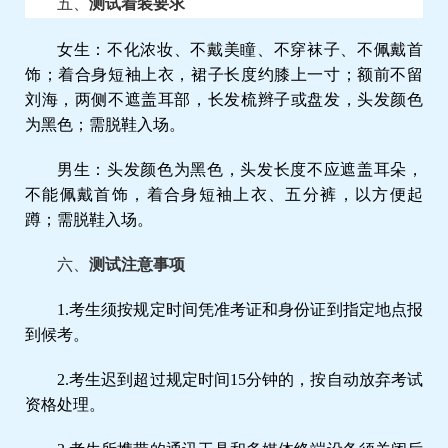
五、
测试着装要求
女生：不化浓妆、不戴美瞳、不穿袜子、不佩戴首
饰；着合身短袖上衣，裙子长度约膝上一寸；额前不留
刘海，两侧不遮盖耳部，长发梳辫子或盘发，头发颜色
为黑色；需脱鞋入场。
男生：头发颜色为黑色，头发长度不应遮盖耳朵，
不能佩戴首饰，着合身短袖上衣、五分裤，以方便起
蹲；需脱鞋入场。
六、
测试
注意事项
1.考生
须按规定时间凭准考证和身份证到指定地点报
到候考。
2.考生迟到超过规定时间
15分钟的，按自动放弃考试
资格处理。