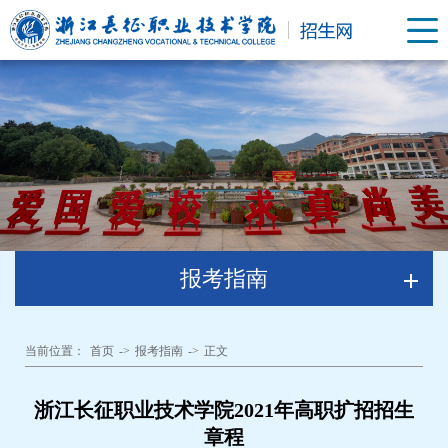
报考指南
当前位置：
首页
->
报考指南
->
正文
浙江长征职业技术学院2021年高职扩招招生
章程