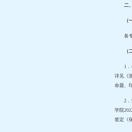
二
（
各专
（
1
详见《
命题、
2
学院2
签定《