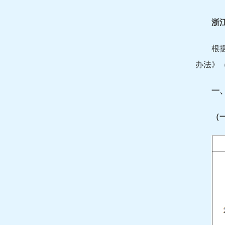
浙
根
办法》（
一
（