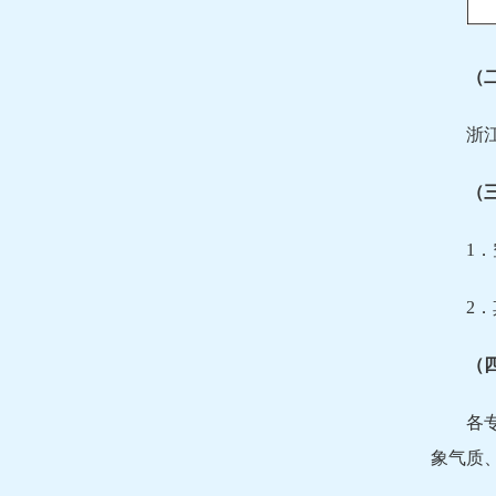
（
浙
（
1
2
（
各
象气质