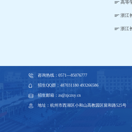
高等
浙江
浙江
咨询热线：0571—85076777
招生QQ群：487031180 493266586
招生邮箱：zs@zjczxy.cn
地址：杭州市西湖区小和山高教园区留和路525号